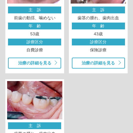
主 訴
主 訴
前歯の動揺、噛めない
歯茎の腫れ、歯肉出血
年 齢
年 齢
53歳
43歳
診療区分
診療区分
自費診療
保険診療
治療の詳細を見る
治療の詳細を見る
主 訴