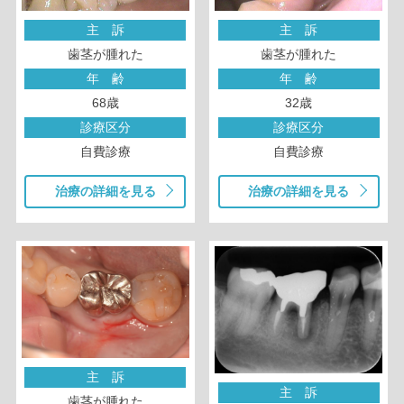
主 訴
主 訴
歯茎が腫れた
歯茎が腫れた
年 齢
年 齢
68歳
32歳
診療区分
診療区分
自費診療
自費診療
治療の詳細を見る
治療の詳細を見る
主 訴
主 訴
歯茎が腫れた