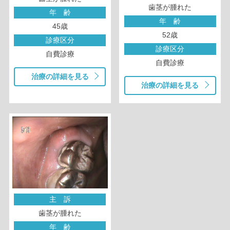
歯茎が腫れた
年 齢
年 齢
45歳
52歳
診療区分
診療区分
自費診療
自費診療
治療の詳細を見る
治療の詳細を見る
主 訴
歯茎が腫れた
年 齢