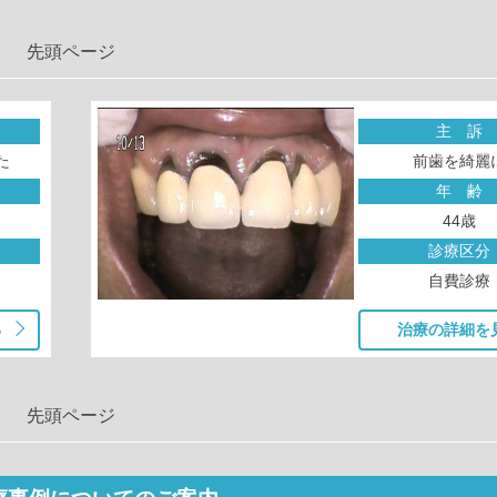
先頭ページ
主 訴
た
前歯を綺麗
年 齢
44歳
診療区分
自費診療
る
治療の詳細を
先頭ページ