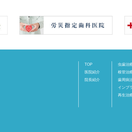
TOP
虫歯治
医院紹介
根管治
院長紹介
歯周病
インプ
再生治