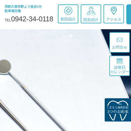
西鉄久留米駅より徒歩1分
駐車場完備
0942-34-0118
医院紹介
アクセス
院長紹介
TEL
お問合せ
診療日
カレンダー