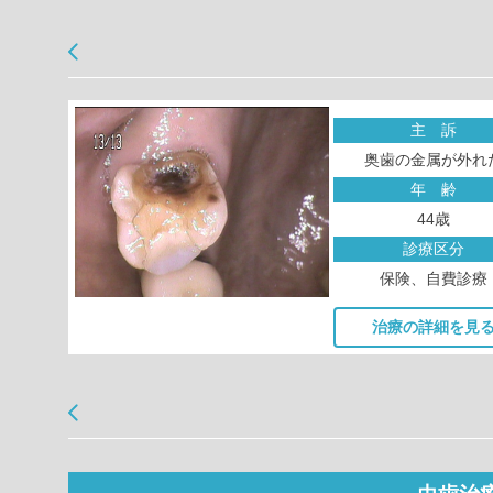
主 訴
奥歯の金属が外れ
年 齢
44歳
診療区分
保険、自費診療
治療の詳細を見